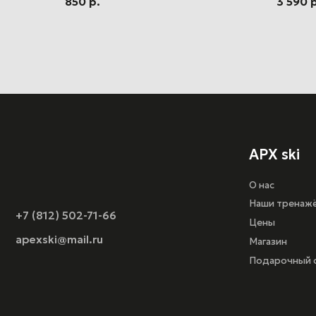
850
р.
3 590
р
APX ski
О нас
Наши тренажёры
+7 (812) 502-71-66
Цены
apexski@mail.ru
Магазин
Подарочный сертифи
Оферта
Политика конфиденц