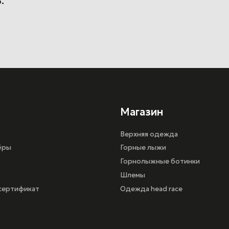
.
Магазин
Верхняя одежда
Горные лыжи
Горнолыжные ботинки
Шлемы
кат
Одежда head race
иальности
г. Санкт-Петербург, ул.Шереметьевская 15,
ТРК ПУЛКОВО III