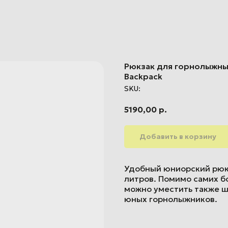
Рюкзак для горнолыжных 
Backpack
SKU:
5190,00
р.
Добавить в корзину
Удобный юниорский рюк
литров. Помимо самих б
можно уместить также ш
юных горнолыжников.