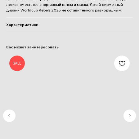
легко поместятся спортивный шлем и маска. Яркий фирменный
дизайн Worldcup Rebels 2025 не оставит никого равнодушным.
Характеристики
Вас может заинтересовать
SALE
+7 (812) 502-71-66
apexski@mail.ru