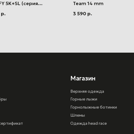
Y 5K+SL (серия
Team 14 mm
FY)
р.
3 590
р.
Магазин
Верхняя одежда
Горные лыжи
Горнолыжные ботинки
Шлемы
кат
Одежда head race
иальности
г. Санкт-Петербург, ул.Шереметьевская 15,
ТРК ПУЛКОВО III