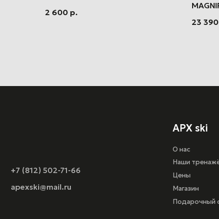
MAGNIF
2 600
р.
MAGNI
23 390
APX ski
О нас
Наши тренажёры
+7 (812) 502-71-66
Цены
apexski@mail.ru
Магазин
Подарочный сертифи
Оферта
Политика конфиденц