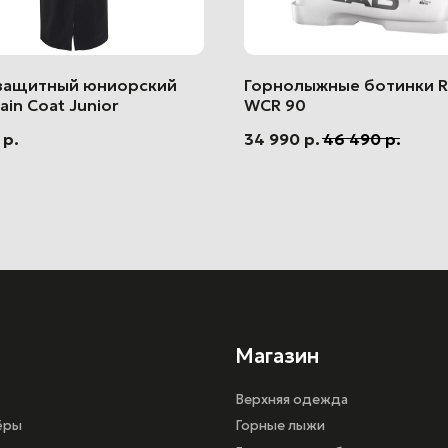
защитный юниорский
Горнолыжные ботинки 
ain Coat Junior
WCR 90
р.
34 990
р.
46 490
р.
Магазин
Верхняя одежда
Горные лыжи
Горнолыжные ботинки
Шлемы
кат
Одежда head race