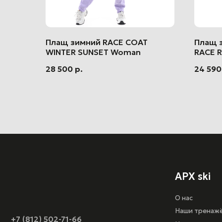
Плащ зимний RACE COAT
Плащ 
WINTER SUNSET Woman
RACE R
28 500
р.
24 590
APX ski
О нас
Наши тренажёры
+7 (812) 502-71-66
Цены
apexski@mail.ru
Магазин
Подарочный сертифи