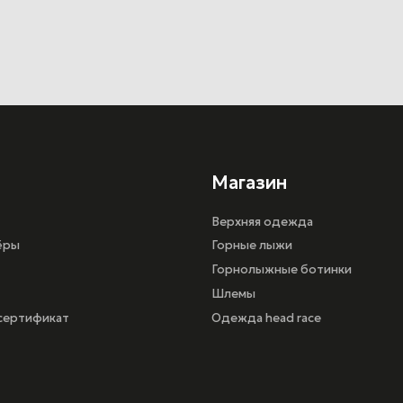
Горные лыжи
Горнолыжные ботинки
Шлемы
кат
Одежда head race
иальности
г. Санкт-Петербург, ул.Шереметьевская 15,
ТРК ПУЛКОВО III