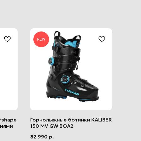
NEW
rshape
Горнолыжные ботинки KALIBER
Помощь
ниями
130 MV GW BOA2
Правила центра
82 990
р.