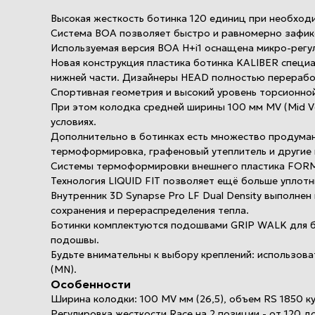
Высокая жесткость ботинка 120 единиц при необходи
Cистема BOA позволяет быстро и равномерно зафикс
Используемая версия BOA H+i1 оснащена микро-регу
Новая конструкция пластика ботинка KALIBER специ
нижней части. Дизайнеры HEAD полностью переработ
Спортивная геометрия и высокий уровень торсионно
При этом колодка средней ширины 100 мм MV (Mid V
условиях.
Дополнительно в ботинках есть множество продуман
термоформировка, графеновый утеплитель и другие 
Системы термоформировки внешнего пластика FORM F
Технология LIQUID FIT позволяет ещё больше уплотн
Внутренник 3D Synapse Pro LF Dual Density выполне
сохранения и перераспределения тепла.
Ботинки комплектуются подошвами GRIP WALK для бе
подошвы.
Будьте внимательны к выбору креплений: использо
(MN).
Особенности
Ширина колодки: 100 MV мм (26,5), объем RS 1850 куб
Регулировка жесткости Race на 2 позиции - от 120 до