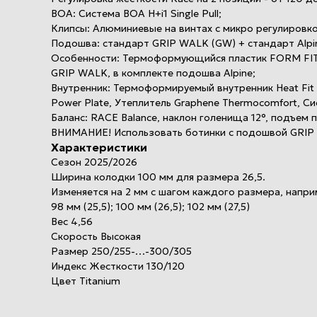
BOA: Система BOA H+i1 Single Pull;
Клипсы: Алюминиевые на винтах с микро регулировкой
Подошва: стандарт GRIP WALK (GW) + стандарт Alpin
Особенности: Термоформующийся пластик FORM FIT, К
GRIP WALK, в комплекте подошва Alpine;
Внутренник: Термоформируемый внутренник Heat Fit 
Power Plate, Утеплитель Graphene Thermocomfort, Сис
Баланс: RACE Balance, наклон голенища 12°, подъем п
ВНИМАНИЕ! Использовать ботинки с подошвой GRIP 
Характеристики
Сезон 2025/2026
Ширина колодки 100 мм для размера 26,5.
Изменяется на 2 мм с шагом каждого размера, напри
98 мм (25,5); 100 мм (26,5); 102 мм (27,5)
Вес 4,56
Скорость Высокая
Размер 250/255-…-300/305
Индекс Жесткости 130/120
Цвет Titanium