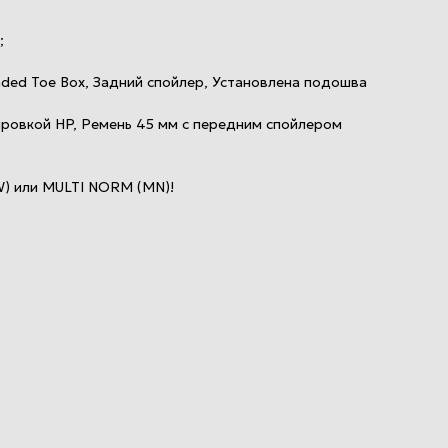
;
nded Toe Box, Задний спойлер, Установлена подошва
мировкой HP, Ремень 45 мм c передним спойлером
) или MULTI NORM (MN)!