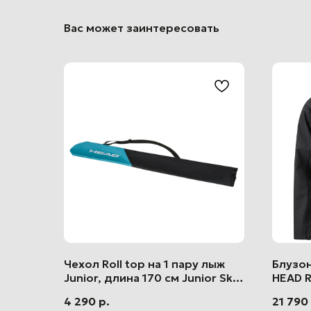
Вас может заинтересовать
Чехол Roll top на 1 пару лыж
Блузон
APX ski
Junior, длина 170 см Junior Ski
HEAD R
Bag
Junior
О нас
4 290
р.
21 790