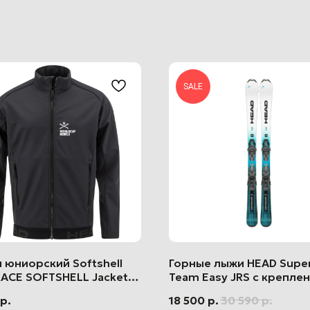
SALE
 юниорский Softshell
Горные лыжи HEAD Supe
Магазин
ACE SOFTSHELL Jacket
Team Easy JRS с крепле
Верхняя одежда
р.
18 500
р.
30 590
р.