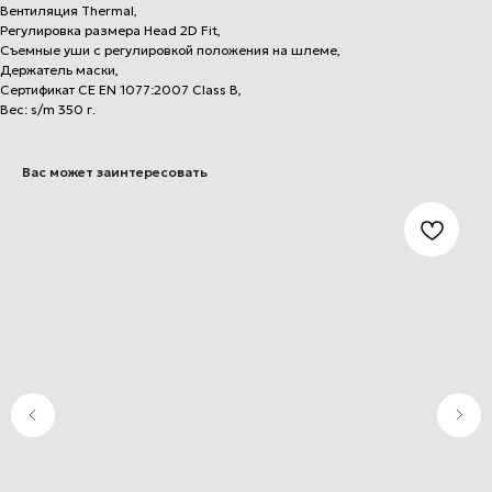
Вентиляция Thermal,
Регулировка размера Head 2D Fit,
Съемные уши с регулировкой положения на шлеме,
Держатель маски,
Сертификат CE EN 1077:2007 Class B,
Вес: s/m 350 г.
Вас может заинтересовать
+7 (812) 502-71-66
apexski@mail.ru
APX ski