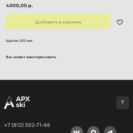
4000,00
р.
Добавить в корзину
Щитки 250 мм
+7 (812) 502-71-66
Вас может заинтересовать
apexski@mail.ru
APX ski
О нас
Наши тренажёры
Цены
Магазин
Подарочный сертификат
Магазин