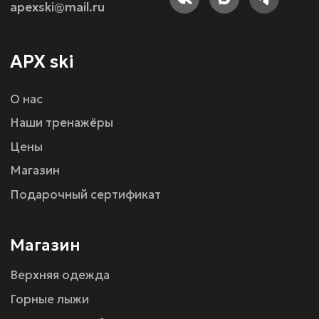
Верхняя одежда
Горные лыжи
Горнолыжные ботинки
Шлемы
Одежда head race
Помощь
Правила центра
Видеоинструкция по технике безопасности
Техника безопасности
Оферта
г. Санкт-Петербург, ул.Шереметьевская 15,
ТРК ПУЛКОВО III
Политика конфиденциальности
Разработка сайта