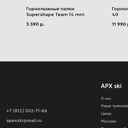
Горнолыжные палки
Горно
Supershape Team 14 mm
40
3 590
р.
11 990
APX ski
О нас
Наши тренажёры
+7 (812) 502-71-66
Цены
apexski@mail.ru
Магазин
Подарочный сертифи
Оферта
Политика конфиденц