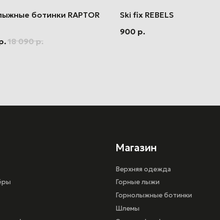
лыжные ботинки RAPTOR
Ski fix REBELS
900
р.
р.
18 090
р.
Магазин
Верхняя одежда
Горные лыжи
Горнолыжные ботинки
Шлемы
кат
Одежда head race
иальности
г. Санкт-Петербург, ул.Шереметьевская 15,