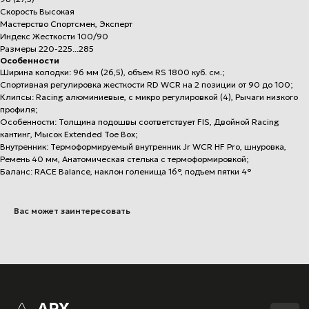
Скорость Высокая
Мастерство Спортсмен, Эксперт
Индекс Жесткости 100/90
Размеры 220-225...285
Особенности
Ширина колодки: 96 мм (26,5), объем RS 1800 куб. см.;
Спортивная регулировка жесткости RD WCR на 2 позиции от 90 до 100;
+7 (812) 502-71-66
Клипсы: Racing алюминиевые, с микро регулировкой (4), Рычаги низкого
apexski@mail.ru
профиля;
Особенности: Толщина подошвы соответствует FIS, Двойной Racing
кантинг, Мысок Extended Toe Box;
APX ski
Внутренник: Термоформируемый внутренник Jr WCR HF Pro, шнуровка,
Ремень 40 мм, Анатомическая стелька с термоформировкой;
О нас
Баланс: RACE Balance, наклон голенища 16°, подъем пятки 4°
Наши тренажёры
Цены
Вас может заинтересовать
Магазин
Подарочный сертификат
Магазин
Верхняя одежда
Горные лыжи