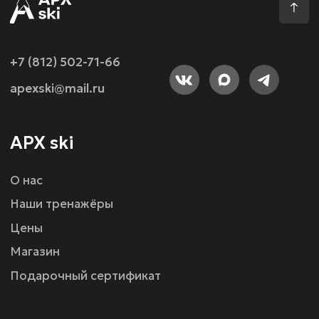
Горнолыжные ботинки
Шлемы
Одежда head race
Помощь
Правила центра
Видеоинструкция по технике безопасности
Техника безопасности
Оферта
г. Санкт-Петербург, ул.Шереметьевская 15,
ТРК ПУЛКОВО III
Политика конфиденциальности
Разработка сайта