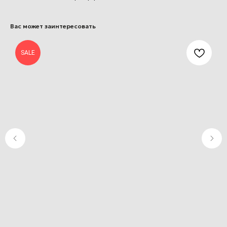
Вас может заинтересовать
SALE
+7 (812) 502-71-66
apexski@mail.ru
APX ski
О нас
Наши тренажёры