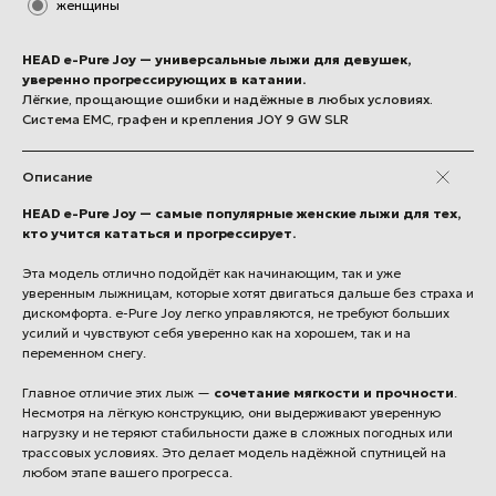
женщины
HEAD e-Pure Joy — универсальные лыжи для девушек,
уверенно прогрессирующих в катании.
Лёгкие, прощающие ошибки и надёжные в любых условиях.
Система EMC, графен и крепления JOY 9 GW SLR
Описание
HEAD e-Pure Joy — самые популярные женские лыжи для тех,
кто учится кататься и прогрессирует.
Эта модель отлично подойдёт как начинающим, так и уже
уверенным лыжницам, которые хотят двигаться дальше без страха и
дискомфорта. e-Pure Joy легко управляются, не требуют больших
усилий и чувствуют себя уверенно как на хорошем, так и на
переменном снегу.
Главное отличие этих лыж —
сочетание мягкости и прочности
.
Несмотря на лёгкую конструкцию, они выдерживают уверенную
нагрузку и не теряют стабильности даже в сложных погодных или
трассовых условиях. Это делает модель надёжной спутницей на
любом этапе вашего прогресса.