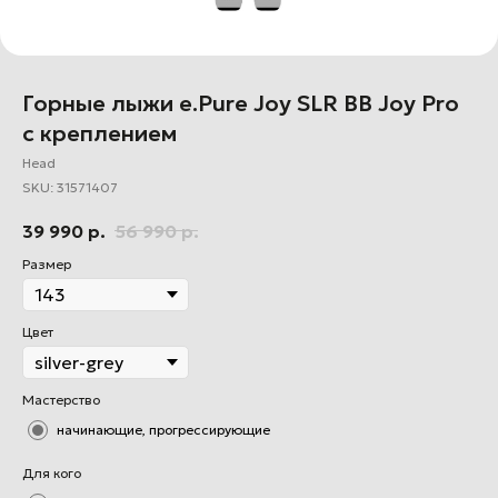
Горные лыжи e.Pure Joy SLR BB Joy Pro
с креплением
Head
SKU:
31571407
39 990
р.
56 990
р.
Размер
Цвет
Мастерство
начинающие, прогрессирующие
Для кого