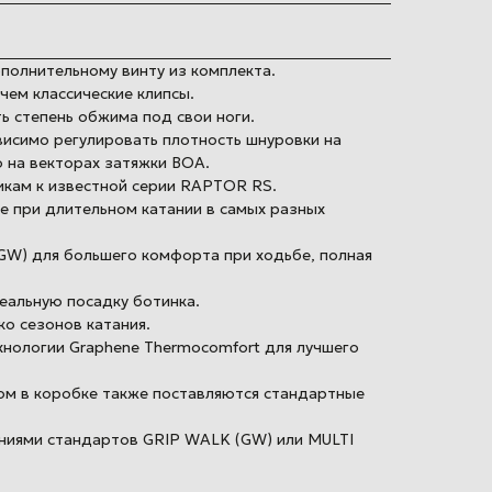
полнительному винту из комплекта.
чем классические клипсы.
ь степень обжима под свои ноги.
висимо регулировать плотность шнуровки на
 на векторах затяжки BOA.
икам к известной серии RAPTOR RS.
 при длительном катании в самых разных
GW) для большего комфорта при ходьбе, полная
еальную посадку ботинка.
о сезонов катания.
хнологии Graphene Thermocomfort для лучшего
ом в коробке также поставляются стандартные
ениями стандартов GRIP WALK (GW) или MULTI