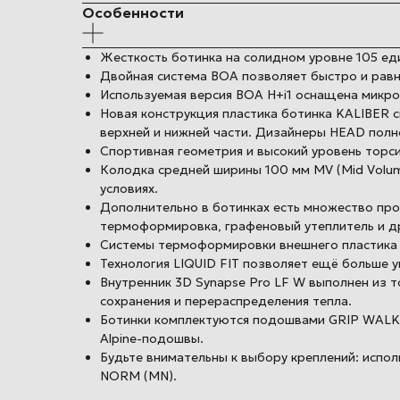
Особенности
Жесткость ботинка на солидном уровне 105 еди
Двойная система BOA позволяет быстро и равн
Используемая версия BOA H+i1 оснащена микро
Новая конструкция пластика ботинка KALIBER 
верхней и нижней части. Дизайнеры HEAD полн
Спортивная геометрия и высокий уровень торс
Колодка средней ширины 100 мм MV (Mid Volu
условиях.
Дополнительно в ботинках есть множество про
термоформировка, графеновый утеплитель и д
Системы термоформировки внешнего пластика F
Технология LIQUID FIT позволяет ещё больше у
Внутренник 3D Synapse Pro LF W выполнен из 
сохранения и перераспределения тепла.
Ботинки комплектуются подошвами GRIP WALK д
Alpine-подошвы.
Будьте внимательны к выбору креплений: испо
NORM (MN).