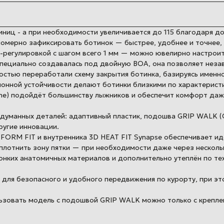
ниц - а при необходимости увеличивается до 115 благодаря до
омерно зафиксировать ботинок — быстрее, удобнее и точнее, 
-регулировкой с шагом всего 1 мм — можно ювелирно настроит
специально создавалась под двойную BOA, она позволяет неза
остью переработали схему закрытия ботинка, базируясь именно
ионной устойчивости делают ботинки близкими по характерист
me) подойдёт большинству лыжников и обеспечит комфорт даже
думанных деталей: адаптивный пластик, подошва GRIP WALK (
ругие инновации.
ORM FIT и внутренника 3D HEAT FIT Synapse обеспечивает ид
плотнить зону пятки — при необходимости даже через нескольк
тонких анатомичных материалов и дополнительно утеплён по те
ля безопасного и удобного передвижения по курорту, при эт
льзовать модель с подошвой GRIP WALK можно только с крепл