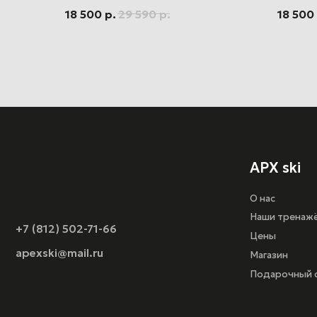
APX ski
18 500
р.
29 590
р.
18 500
О нас
Наши тренажёры
+7 (812) 502-71-66
Цены
apexski@mail.ru
Магазин
Подарочный сертифи
Оферта
Политика конфиденц