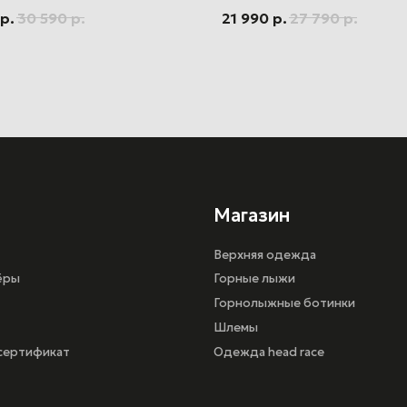
RebelsTravel Bag
Магазин
р.
30 590
р.
21 990
р.
27 790
р.
Верхняя одежда
Горные лыжи
Горнолыжные ботинки
Шлемы
кат
Одежда head race
иальности
г. Санкт-Петербург, ул.Шереметьевская 15,
ТРК ПУЛКОВО III